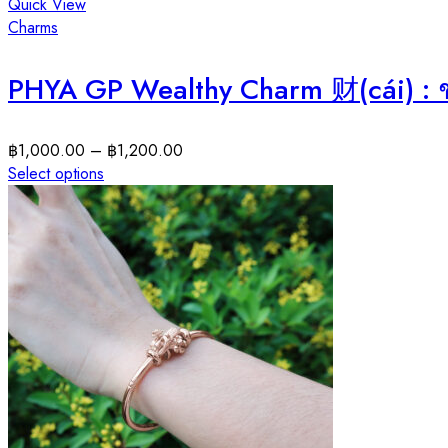
Quick View
Charms
PHYA GP Wealthy Charm 财(cái) : ชาร์
฿
1,000.00
–
฿
1,200.00
Select options