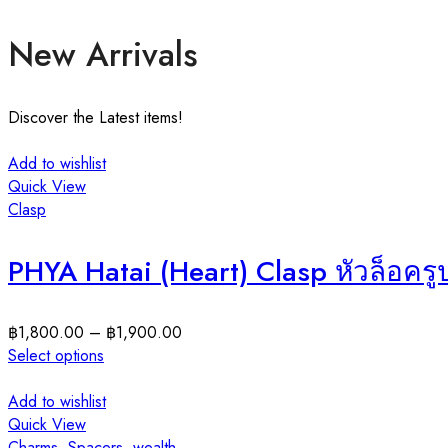
New Arrivals
Discover the Latest items!
Add to wishlist
Quick View
Clasp
PHYA Hatai (Heart) Clasp หัวล็อครู
฿
1,800.00
–
฿
1,900.00
Select options
Add to wishlist
Quick View
Charms
,
Spacers
,
wealth