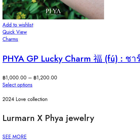
Add to wishlist
Quick View
Charms
PHYA GP Lucky Charm 福 (fú) : ชาร์มอ
฿
1,000.00
–
฿
1,200.00
Select options
2024 Love collection
Lurmarn X Phya jewelry
SEE MORE