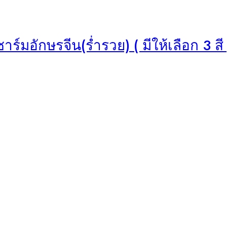
มอักษรจีน(ร่ำรวย) ( มีให้เลือก 3 สี 