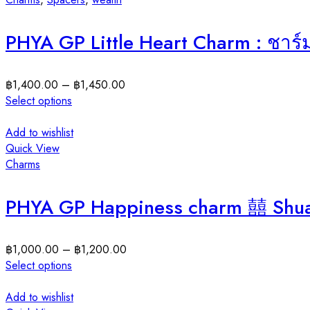
PHYA GP Little Heart Charm : ชาร์มลิ
฿
1,400.00
–
฿
1,450.00
Select options
Add to wishlist
Quick View
Charms
PHYA GP Happiness charm 囍 Shuang
฿
1,000.00
–
฿
1,200.00
Select options
Add to wishlist