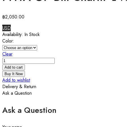
฿
2,050.00
USD
Availability:
In Stock
Color:
Clear
PHYA
GP
Add to cart
Bill
Buy It Now
Charm
Add to wishlist
ชาร์ม
Delivery & Return
Ask a Question
เงิน
แท้
Ask a Question
บิล
ล์
ฮาโลวีน