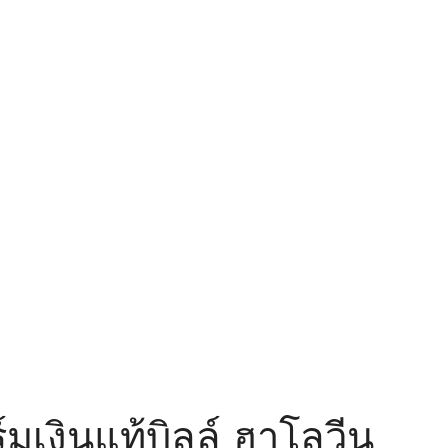
มเงินแท้บิลล์ ฮาโลวีน