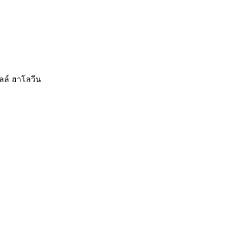
ิลล์ ฮาโลวีน