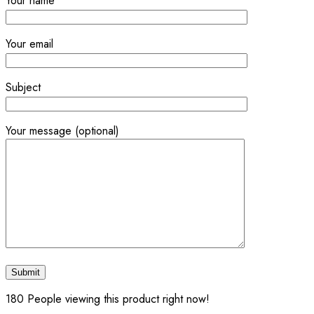
Your name
quantity
Your email
Subject
Your message (optional)
180
People viewing this product right now!