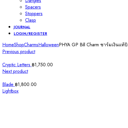
Dangles
Spacers
Stoppers
Clasp
JOURNAL
LOGIN/REGISTER
Home
Shop
Charms
Halloween
PHYA GP Bill Charm ชาร์มเงินแท้บ
Previous product
Cryptic Letters
฿
1,750.00
Next product
Blade
฿
1,800.00
Lightbox